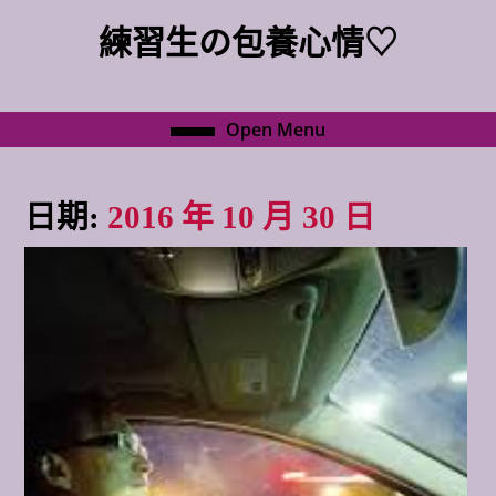
Skip
練習生の包養心情♡
to
content
Skip
to
Open
Open Menu
content
Menu
日期:
2016 年 10 月 30 日