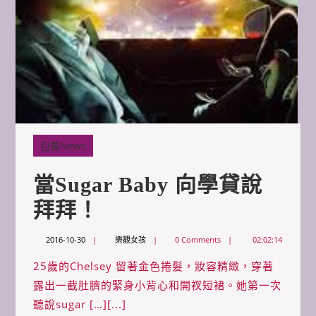
包養News
當sugar Baby 向學貸說
當
拜拜！
Sugar
2016-
樂
2016-10-30
樂觀女孩
0 Comments
02:02:14
10-
觀
Baby
30
女
25歲的Chelsey 留著金色捲髮，妝容精緻，穿著
孩
向
露出一截肚臍的緊身小背心和開衩短裙。她第一次
聽說sugar […][...]
學