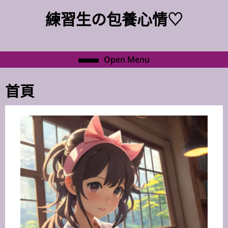
Skip
練習生の包養心情♡
to
content
Skip
to
Open
Open Menu
content
Menu
首頁