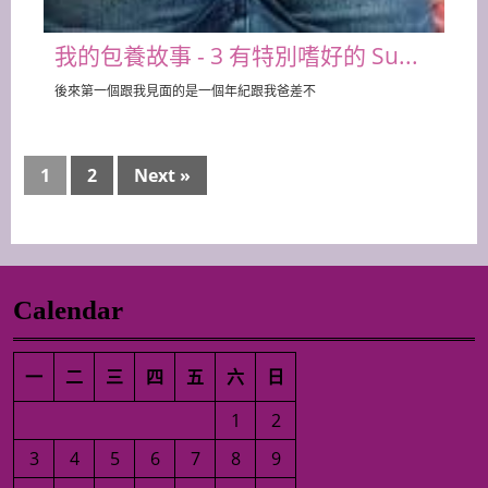
我的包養故事 - 3 有特別嗜好的 Su...
後來第一個跟我見面的是一個年紀跟我爸差不
1
2
Next »
Calendar
一
二
三
四
五
六
日
1
2
3
4
5
6
7
8
9