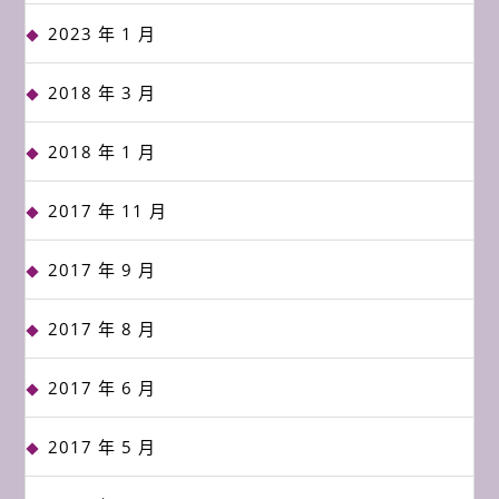
找
2023 年 1 月
「乾
2018 年 3 月
爹」
包
2018 年 1 月
養
2017 年 11 月
2017 年 9 月
2017 年 8 月
2017 年 6 月
2017 年 5 月